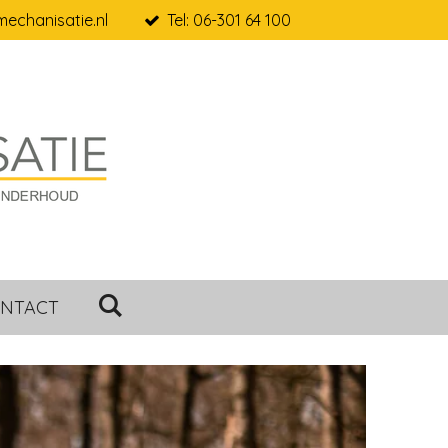
echanisatie.nl
Tel: 06-301 64 100
NTACT