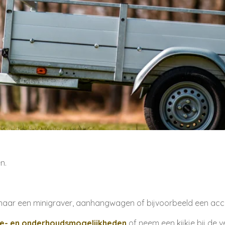
en.
 naar een minigraver, aanhangwagen of bijvoorbeeld een acc
ie- en onderhoudsmogelijkheden
of neem een kijkje bij de v